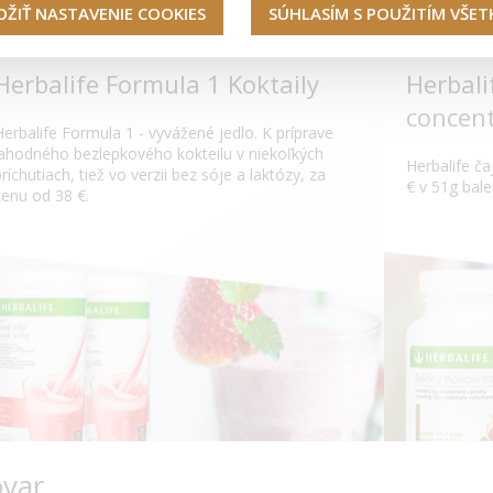
OŽIŤ NASTAVENIE COOKIES
SÚHLASÍM S POUŽITÍM VŠE
Herbalife Formula 1 Koktaily
Herbali
concent
Herbalife Formula 1 - vyvážené jedlo. K príprave
lahodného bezlepkového kokteilu v niekoľkých
Herbalife ča
príchutiach, tiež vo verzii bez sóje a laktózy, za
€ v 51g bale
cenu od 38 €.
ovar