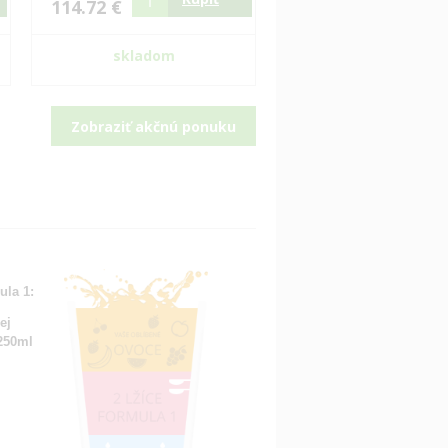
114.72 €
skladom
Zobraziť akčnú ponuku
ula 1:
ej
 250ml