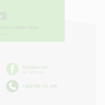
sa
 údajov na základe zákona.
4 dní.
Nájdete nás
na Facebooku
+420 596 131 448