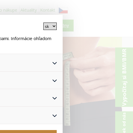
 o nákupe
Aktuality
Kontakt
Košík je prázdny
ciami. Informácie ohľadom
Vypočítaj si BMI/BMR
 všetkých ich funkcií.
astavenie súhlasu s
nonymizuje. Po anonymizácii
žívateľovi. Preto
, čo zaisťuje lepšie
 pomôže vyhnúť sa