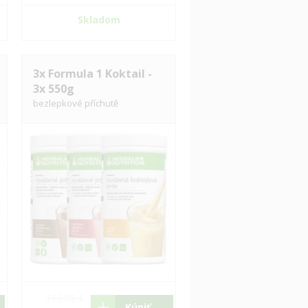
Skladom
3x Formula 1 Koktail -
3x 550g
bezlepkové příchutě
166.05 €
Kúpiť