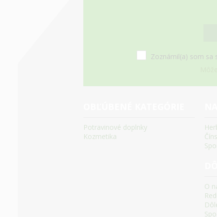
Zoznámil(a) som sa 
Môžet
OBĽÚBENÉ KATEGÓRIE
NA
Potravinové doplnky
Her
Kozmetika
Čín
Spo
DÔ
O n
Red
Dôle
Spoč