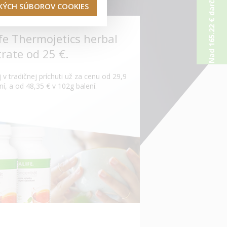
Nad 165.22 € darček od nás
TKÝCH SÚBOROV COOKIES
fe Thermojetics herbal
rate od 25 €.
j v tradičnej príchuti už za cenu od 29,9
ní, a od 48,35 € v 102g balení.