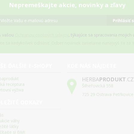
Nepremeškajte akcie, novinky a zľavy
Prihlásiť 
s vašou
Ochranou osobných údajov
, týkajúce sa spracovania mojich
e sa kedykoľvek odhlásiť. Odber noviniek zasielame nanajvýš 1x za 1
ŠE ĎALŠIE E-SHOPY
KDE NÁS NÁJDETE
baprodukt
HERBA
PRODUKT
.CZ
ská receptura
Šilheřovická 558
rtovní výživa
725 29 Ostrava Petřkovice
LEŽITÉ ODKAZY
ás
ukcie váhy
žité látky
ítajte si BMI