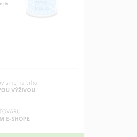
e do
ov sme na trhu
VOU VÝŽIVOU
TOVARU
M E-SHOPE