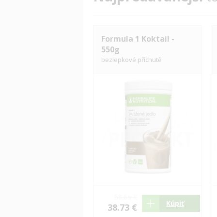
Formula 1 Koktail -
550g
bezlepkové příchutě
58.65 €
Kúpiť
38.73 €