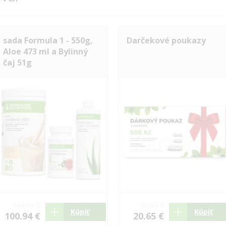
sada Formula 1 - 550g,
Darčekové poukazy
Aloe 473 ml a Bylinný
čaj 51g
146.63 €
20.65 €
Kúpiť
Kúpiť
100.94 €
20.65 €