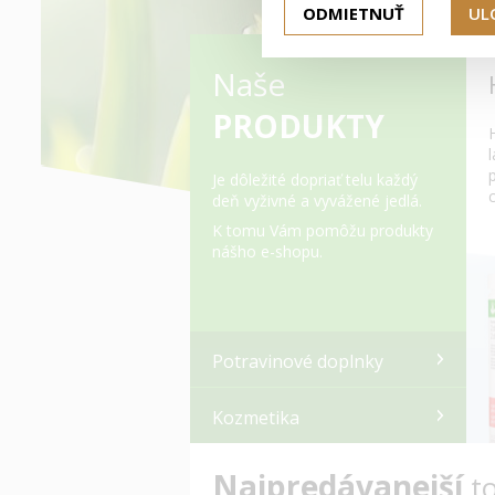
ODMIETNUŤ
UL
Naše
PRODUKTY
Je dôležité dopriať telu každý
deň vyživné a vyvážené jedlá.
K tomu Vám pomôžu produkty
nášho e-shopu.
Potravinové doplnky
Kozmetika
Najpredávanejší
t