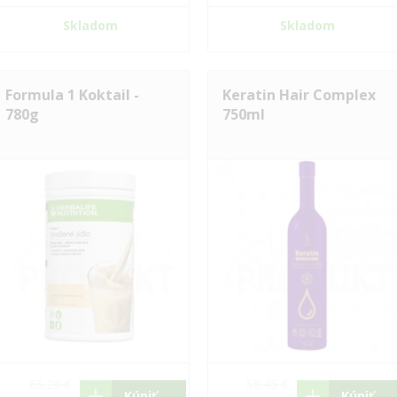
Skladom
Skladom
Formula 1 Koktail -
Keratin Hair Complex
780g
750ml
65.26 €
58.45 €
Kúpiť
Kúpiť