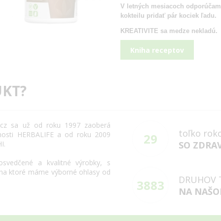
V letných mesiacoch odporúčam
kokteilu pridať pár kociek ľadu.
KREATIVITE sa medze nekladú.
Kniha receptov
KT?
cz
sa už od roku
1997
zaoberá
toľko rok
osti
HERBALIFE
a
od roku 2009
29
HI
.
SO ZDRA
osvedčené
a
kvalitné výrobky
,
s
na
ktoré máme
výborné
ohlasy
od
DRUHOV 
3883
NA NAŠO