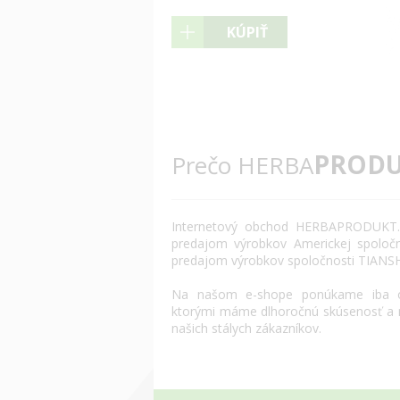
KÚPIŤ
PRODU
Prečo HERBA
Internetový
obchod
HERBAPRODUKT.
predajom výrobkov
Americkej spoločn
predajom výrobkov
spoločnosti
TIANS
Na našom
e
-
shope
ponúkame
iba
ktorými máme
dlhoročnú
skúsenosť
a
našich
stálych
zákazníkov
.