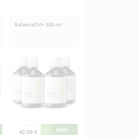
BalanceOil+ 300 ml
40.44 €
Kúpiť
42.09 €