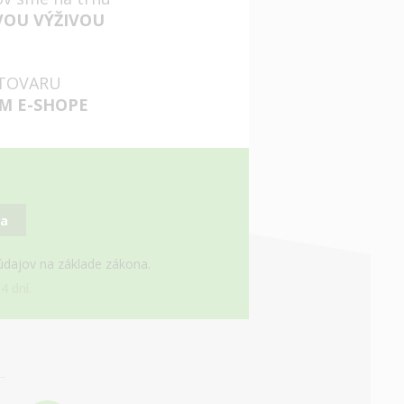
VOU VÝŽIVOU
TOVARU
M E-SHOPE
sa
 údajov na základe zákona.
4 dní.