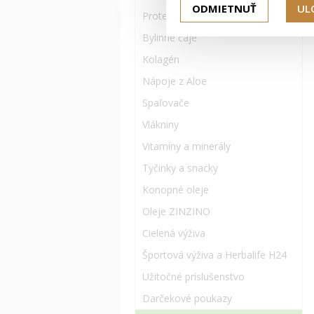
ODMIETNUŤ
UL
Proteínové doplnky
Bylinné čaje
Kolagén
Nápoje z Aloe
Spaľovače
Vlákniny
Vitamíny a minerály
Tyčinky a snacky
Konopné oleje
Oleje ZINZINO
Cielená výživa
Športová výživa a Herbalife H24
Užitočné príslušenstvo
Darčekové poukazy