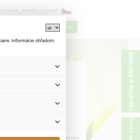
 o nákupe
Aktuality
Kontakt
Košík je prázdny
ciami. Informácie ohľadom
Vypočítaj si BMI/BMR
é poukazy
 všetkých ich funkcií.
astavenie súhlasu s
nonymizuje. Po anonymizácii
oukazy
žívateľovi. Preto
, čo zaisťuje lepšie
T
 pomôže vyhnúť sa
ízkym a obdarujte ich naším darčekovým