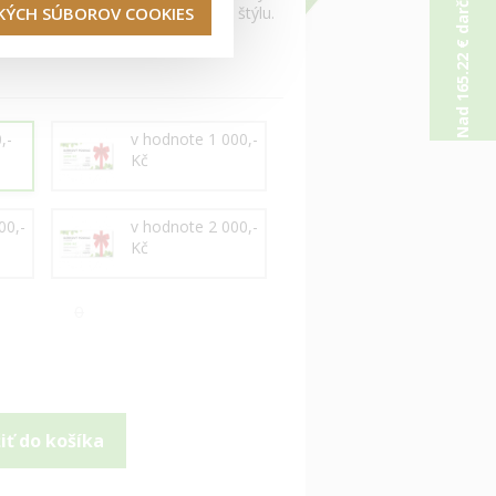
Nad 165.22 € darček od nás
TKÝCH SÚBOROV COOKIES
ak cestu k zdravému živnotnému štýlu.
,-
v hodnote 1 000,-
Kč
00,-
v hodnote 2 000,-
Kč
0