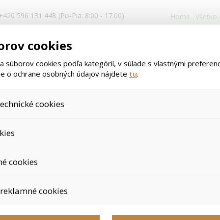
+420 596 131 448
(Po-Pia: 8:00 - 17:00)
Home
Všetko
Prihlásenie a
orov cookies
registrácia
 súborov cookies podľa kategórií, v súlade s vlastnými preferen
nie o ochrane osobných údajov nájdete
tu
.
echnické cookies
>
>
>
Darčekov
Úvod
Potravinové doplnky
Darčekové poukazy
 ktoré sú nevyhnutné na správne fungovanie našich webových stránok a
kies
ukladanie produktov v nákupnom košíku, ovládanie filtrov a taktiež n
 cookies nie je potrebný Váš súhlas a nie je možné ho ani odstrániť.
jeme skriptom spoločnosti Google Inc., ktorá následne tieto dáta a
Darčekové p
né cookies
e, pretože anonymizované cookies nemožno priradiť konkrétnemu pou
 odkazy, prehliadaný tovar a pod.
využívané na prispôsobenie nášho obchodu vašim potrebám a záujmom
Výrobca:
HERBAPRODUK
reklamné cookies
nim môžeme ponuku priamo prispôsobiť vašim preferenciám, čo vám
duktov či iným nedôležitým ponukám.
lepšie cieliť a vyhodnocovať marketingové kampane.
Urobte radosť svojim bl