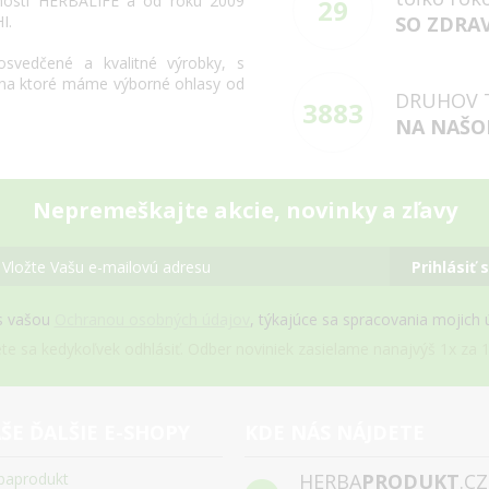
osti
HERBALIFE
a
od roku 2009
29
HI
.
SO ZDRA
osvedčené
a
kvalitné výrobky
,
s
na
ktoré máme
výborné
ohlasy
od
DRUHOV 
3883
NA NAŠO
Nepremeškajte akcie, novinky a zľavy
Prihlásiť 
s vašou
Ochranou osobných údajov
, týkajúce sa spracovania mojich
e sa kedykoľvek odhlásiť. Odber noviniek zasielame nanajvýš 1x za 1
ŠE ĎALŠIE E-SHOPY
KDE NÁS NÁJDETE
baprodukt
HERBA
PRODUKT
.CZ