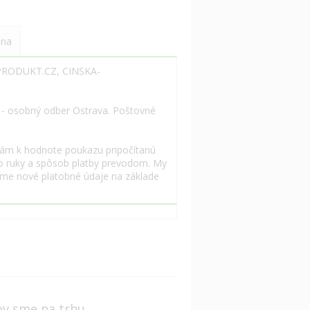
 na
APRODUKT.CZ, CINSKA-
ve - osobný odber Ostrava. Poštovné
Vám k hodnote poukazu pripočítanú
do ruky a spôsob platby prevodom. My
me nové platobné údaje na základe
ov sme na trhu