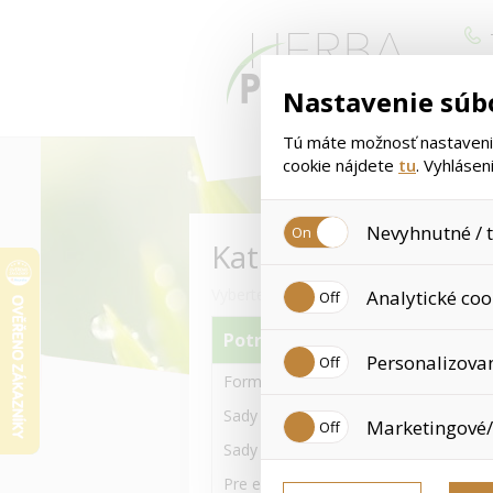
Nastavenie súb
Tú máte možnosť nastavenia
cookie nájdete
tu
. Vyhláse
Nevyhnutné / t
Kategória
Jedná sa o technické súbory,
Vyberte si kategóriu tovaru
Analytické coo
Používajú sa okrem iného na 
používaním cookies. Pre tieto
Potravinové doplnky
Analytické cookies zhromažďu
Personalizova
sa už nejedná o osobné údaj
Formula 1 a iné Výživné koktaily
nedokážeme zistiť navštívené
Personalizované cookies sú 
Sady s Formula 1 koktaily 550g
Marketingové/
nákupné skúsenosti. Vďaka 
nevhodným odporúčaniam pro
Sady s Formula 1 koktaily 780g
Tieto cookies nám umožňujú 
Pre ešte viac proteínu-bielkovín