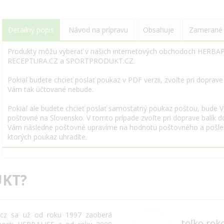
Detailný popis
Návod na prípravu
Obsahuje
Zamerané
Produkty môžu vyberať v našich internetových obchodoch HERB
RECEPTURA.CZ a SPORTPRODUKT.CZ.
Pokiaľ budete chcieť poslať poukaz v PDF verzii, zvoľte pri dopra
Vám tak účtované nebude.
Pokiaľ ale budete chcieť poslať samostatný poukaz poštou, bude 
poštovné na Slovensko. V tomto prípade zvoľte pri doprave balík 
Vám následne poštovné upravíme na hodnotu poštovného a pošle
ktorých poukaz uhradíte.
KT?
cz
sa už od roku
1997
zaoberá
toľko rok