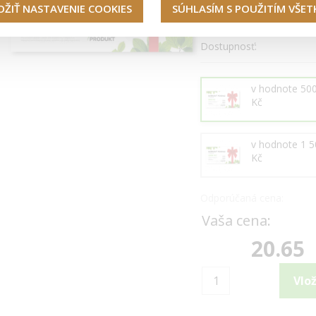
OŽIŤ NASTAVENIE COOKIES
SÚHLASÍM S POUŽITÍM VŠE
poukazom. Darujete im t
Dostupnosť:
v hodnote 500
Kč
v hodnote 1 5
Kč
Odporúčaná cena:
Vaša cena:
20.65