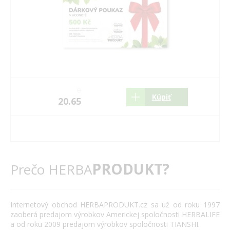
0
Kúpiť
20.65
PRODUKT?
Prečo HERBA
Internetový
obchod
HERBAPRODUKT.cz
sa už od roku
1997
zaoberá
predajom výrobkov
Americkej spoločnosti
HERBALIFE
a
od roku 2009
predajom výrobkov
spoločnosti
TIANSHI
.