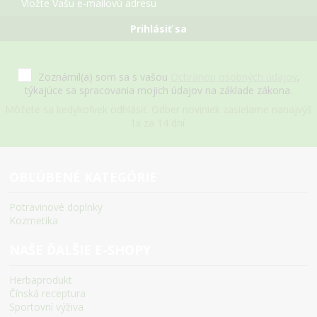
Prihlásiť sa
Zoznámil(a) som sa s vašou
Ochranou osobných údajov
,
týkajúce sa spracovania mojich údajov na základe zákona.
Môžete sa kedykoľvek odhlásiť. Odber noviniek zasielame nanajvýš
1x za 14 dní.
OBĽÚBENÉ KATEGÓRIE
Potravinové doplnky
Kozmetika
NAŠE ĎALŠIE E-SHOPY
Herbaprodukt
Čínská receptura
Sportovní výživa