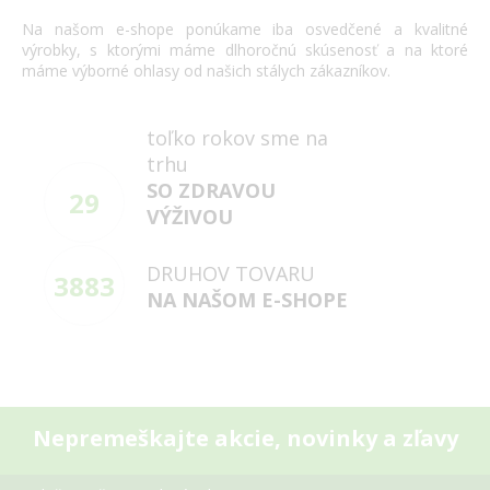
Na našom
e
-
shope
ponúkame
iba
osvedčené
a
kvalitné
výrobky
,
s
ktorými máme
dlhoročnú
skúsenosť
a
na
ktoré
máme
výborné
ohlasy
od našich
stálych
zákazníkov
.
toľko rokov sme na
trhu
SO ZDRAVOU
29
VÝŽIVOU
DRUHOV TOVARU
3883
NA NAŠOM E-SHOPE
Nepremeškajte akcie, novinky a zľavy