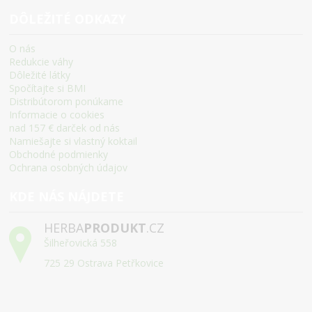
DÔLEŽITÉ ODKAZY
O nás
Redukcie váhy
Dôležité látky
Spočítajte si BMI
Distribútorom ponúkame
Informacie o cookies
nad 157 € darček od nás
Namiešajte si vlastný koktail
Obchodné podmienky
Ochrana osobných údajov
KDE NÁS NÁJDETE
HERBA
PRODUKT
.CZ
Šilheřovická 558
725 29 Ostrava Petřkovice