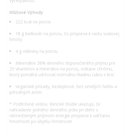
vyčerpanosti.
Kľúčové Výhody
222 kcal na porciu
18 g bielkovín na porciu, čo prispieva k rastu svalovej
hmoty
4 g vlákniny na porciu
Minimálne 38% denného doporučeného príjmu pre
25 vitamínov a minerálov na porciu, vrátane chrómu,
ktorý pomáhá udržovať normálnu hladinu cukru v krvi
Veganské prísady, bezlepkové, bez umelých farbív a
prírodných aróm
* Podložené vedou: Klinické štúdie ukazujú, že
nahradenie jedného denného jedla pri diéte s
obmedzeným príjmom energie prispieva k udržaniu
hmotnosti po úbytku hmotnosti.