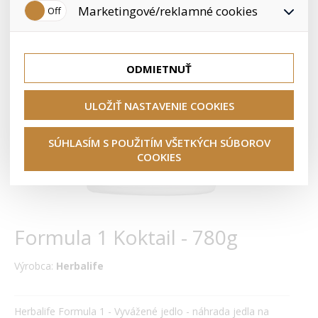
používateľovi. Preto nedokážeme zistiť navštívené odkazy,
Marketingové/reklamné cookies
nášho obchodu vašim potrebám a záujmom, čo zaisťuje
prehliadaný tovar a pod.
lepšie nákupné skúsenosti. Vďaka nim môžeme ponuku
priamo prispôsobiť vašim preferenciám, čo vám pomôže
Tieto cookies nám umožňujú lepšie cieliť a vyhodnocovať
vyhnúť sa nevhodným odporúčaniam produktov či iným
marketingové kampane.
nedôležitým ponukám.
ODMIETNUŤ
ULOŽIŤ NASTAVENIE COOKIES
SÚHLASÍM S POUŽITÍM VŠETKÝCH SÚBOROV
COOKIES
Formula 1 Koktail - 780g
Výrobca:
Herbalife
Herbalife Formula 1 - Vyvážené jedlo - náhrada jedla na