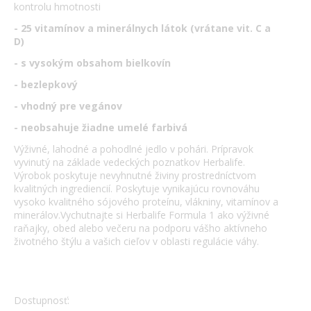
kontrolu hmotnosti
- 25 vitamínov a minerálnych látok (vrátane vit. C a
D)
- s vysokým obsahom bielkovín
- bezlepkový
- vhodný pre vegánov
- neobsahuje žiadne umelé farbivá
Výživné, lahodné a pohodlné jedlo v pohári. Prípravok
vyvinutý na základe vedeckých poznatkov Herbalife.
Výrobok poskytuje nevyhnutné živiny prostredníctvom
kvalitných ingrediencií. Poskytuje vynikajúcu rovnováhu
vysoko kvalitného sójového proteínu, vlákniny, vitamínov a
minerálov.Vychutnajte si Herbalife Formula 1 ako výživné
raňajky, obed alebo večeru na podporu vášho aktívneho
životného štýlu a vašich cieľov v oblasti regulácie váhy.
Dostupnosť: