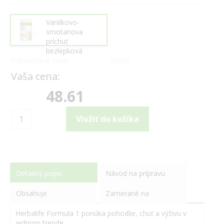
Vanilkovo-
smotanova
príchuť
bezlepková
Odporúčaná cena:
65.26
Vaša cena:
48.61
Detailný popis
Návod na prípravu
Obsahuje
Zamerané na
Herbalife Formula 1 ponúka pohodlie, chuť a výživu v
jednom trende.