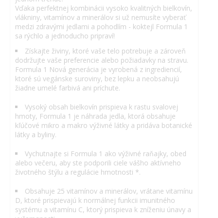
Vďaka perfektnej kombinácii vysoko kvalitných bielkovín,
vlákniny, vitamínov a minerálov si už nemusíte vyberať
medzi zdravými jedlami a pohodlím - koktejl Formula 1
sa rýchlo a jednoducho pripraví!
Získajte živiny, ktoré vaše telo potrebuje a zároveň
dodržujte vaše preferencie alebo požiadavky na stravu.
Formula 1 Nová generácia je vyrobená z ingrediencií,
ktoré sú vegánske suroviny, bez lepku a neobsahujú
žiadne umelé farbivá ani príchute.
Vysoký obsah bielkovín prispieva k rastu svalovej
hmoty, Formula 1 je náhrada jedla, ktorá obsahuje
kľúčové mikro a makro výživné látky a pridáva botanické
látky a byliny.
Vychutnajte si Formula 1 ako výživné raňajky, obed
alebo večeru, aby ste podporili ciele vášho aktívneho
životného štýlu a regulácie hmotnosti *.
Obsahuje 25 vitamínov a minerálov, vrátane vitamínu
D, ktoré prispievajú k normálnej funkcii imunitného
systému a vitamínu C, ktorý prispieva k zníženiu únavy a