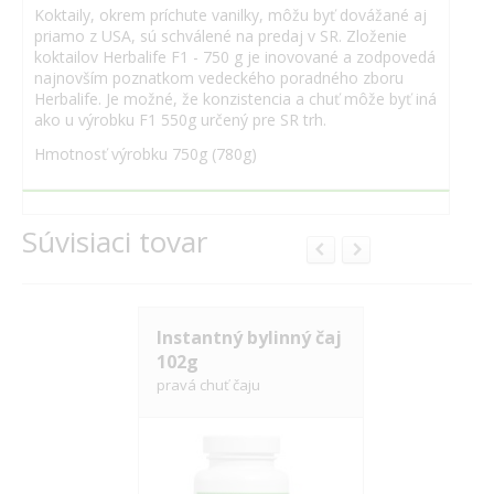
Koktaily, okrem príchute vanilky, môžu byť dovážané aj
priamo z USA, sú schválené na predaj v SR. Zloženie
koktailov Herbalife F1 - 750 g je inovované a zodpovedá
najnovším poznatkom vedeckého poradného zboru
Herbalife. Je možné, že konzistencia a chuť môže byť iná
ako u výrobku F1 550g určený pre SR trh.
Hmotnosť výrobku 750g (780g)
Súvisiaci tovar
Instantný bylinný čaj
Instantný 
102g
51g
pravá chuť čaju
pravá chuť č