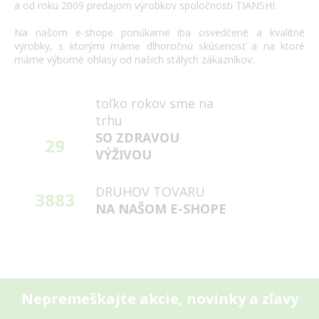
a
od roku 2009
predajom výrobkov
spoločnosti
TIANSHI
.
Na našom
e
-
shope
ponúkame
iba
osvedčené
a
kvalitné
výrobky
,
s
ktorými máme
dlhoročnú
skúsenosť
a
na
ktoré
máme
výborné
ohlasy
od našich
stálych
zákazníkov
.
toľko rokov sme na
trhu
SO ZDRAVOU
29
VÝŽIVOU
DRUHOV TOVARU
3883
NA NAŠOM E-SHOPE
Nepremeškajte akcie, novinky a zľavy