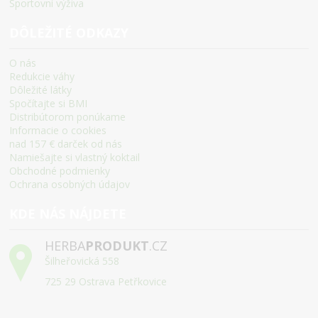
Sportovní výživa
DÔLEŽITÉ ODKAZY
O nás
Redukcie váhy
Dôležité látky
Spočítajte si BMI
Distribútorom ponúkame
Informacie o cookies
nad 157 € darček od nás
Namiešajte si vlastný koktail
Obchodné podmienky
Ochrana osobných údajov
KDE NÁS NÁJDETE
HERBA
PRODUKT
.CZ
Šilheřovická 558
725 29 Ostrava Petřkovice