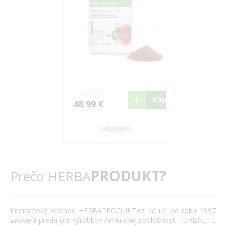
61.13 €
34.28 €
Kúpiť
48.99 €
27.3 €
Skladom
Sk
PRODUKT?
Prečo HERBA
Internetový
obchod
HERBAPRODUKT.cz
sa už od roku
1997
zaoberá
predajom výrobkov
Americkej spoločnosti
HERBALIFE