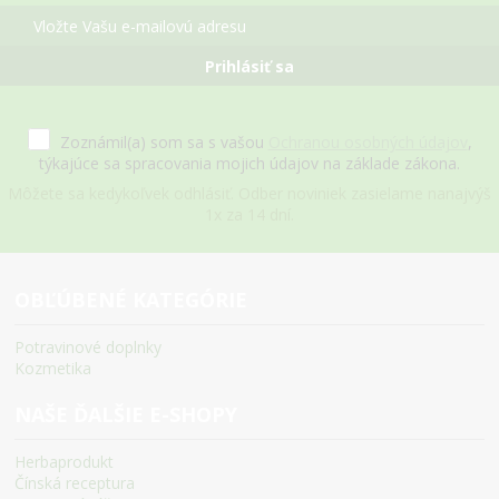
Prihlásiť sa
Zoznámil(a) som sa s vašou
Ochranou osobných údajov
,
týkajúce sa spracovania mojich údajov na základe zákona.
Môžete sa kedykoľvek odhlásiť. Odber noviniek zasielame nanajvýš
1x za 14 dní.
OBĽÚBENÉ KATEGÓRIE
Potravinové doplnky
Kozmetika
NAŠE ĎALŠIE E-SHOPY
Herbaprodukt
Čínská receptura