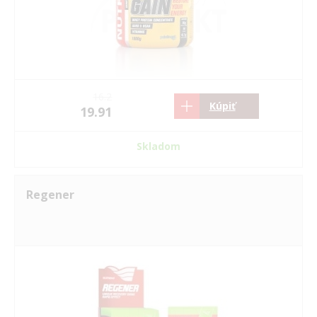
16.2
Kúpiť
19.91
Skladom
Regener