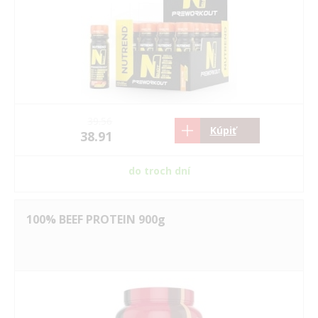
39.56
Kúpiť
38.91
do troch dní
100% BEEF PROTEIN 900g