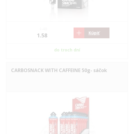
1.48
Kúpiť
1.58
do troch dní
CARBOSNACK WITH CAFFEINE 50g- sáčok