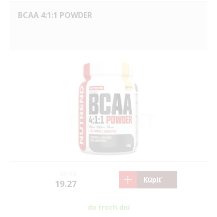
BCAA 4:1:1 POWDER
28.02
Kúpiť
19.27
do troch dní