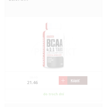
20.19
Kúpiť
21.46
do troch dní