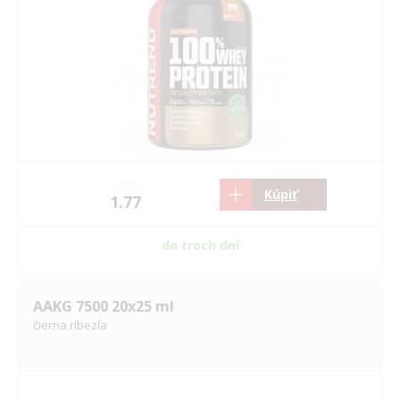
1.61
Kúpiť
1.77
do troch dní
AAKG 7500 20x25 ml
čierna ríbezľa