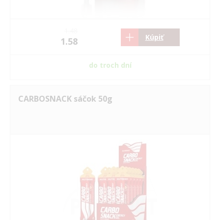
1.48
Kúpiť
1.58
do troch dní
CARBOSNACK sáčok 50g