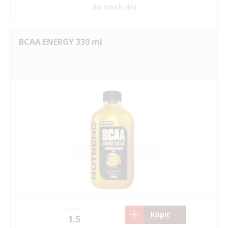
do troch dní
BCAA ENERGY 330 ml
1.73
Kúpiť
1.5