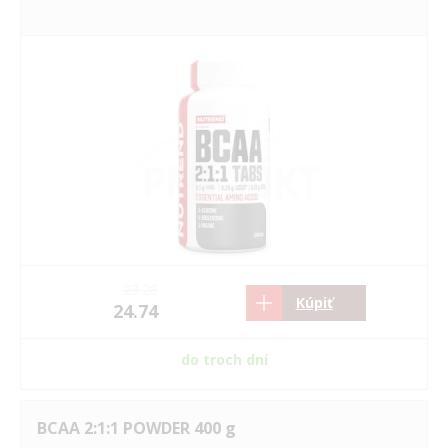
23.28
Kúpiť
24.74
do troch dní
BCAA 2:1:1 POWDER 400 g