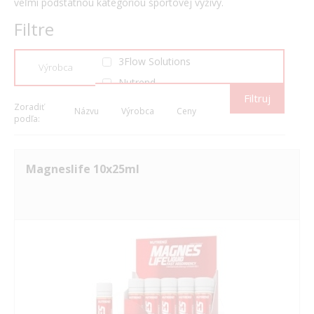
veľmi podstatnou kategóriou športovej výživy.
Filtre
3Flow Solutions
Výrobca
Nutrend
Filtruj
Valentus
Zoradiť
Názvu
Výrobca
Ceny
podľa:
Magneslife 10x25ml