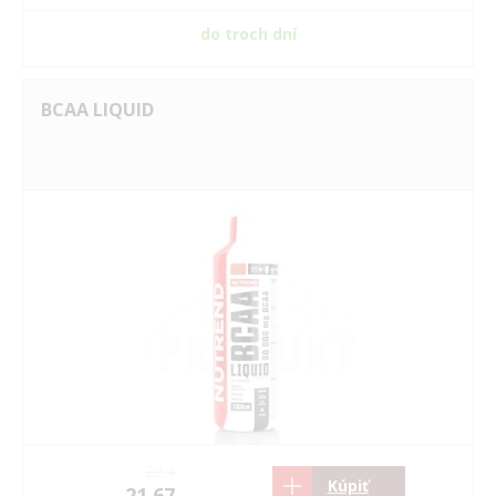
do troch dní
BCAA LIQUID
20.4
Kúpiť
21.67