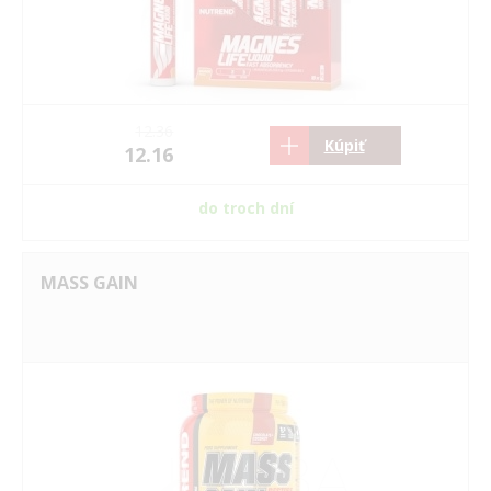
12.36
Kúpiť
12.16
do troch dní
MASS GAIN