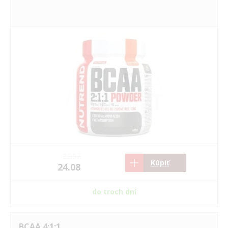
22.67
Kúpiť
24.08
do troch dní
BCAA 4:1:1