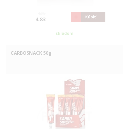
4.95
Kúpiť
4.83
skladom
CARBOSNACK 50g