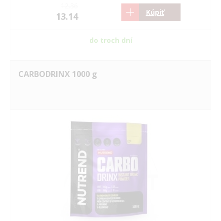
12.36
Kúpiť
13.14
do troch dní
CARBODRINX 1000 g