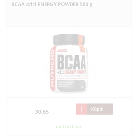
BCAA 4:1:1 ENERGY POWDER 500 g
28.85
Kúpiť
30.65
do troch dní