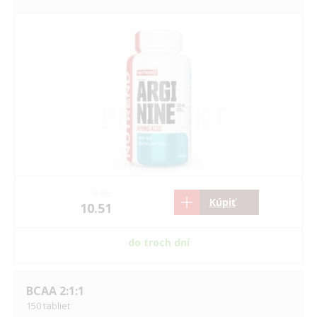
9.89
Kúpiť
10.51
do troch dní
BCAA 2:1:1
150 tabliet