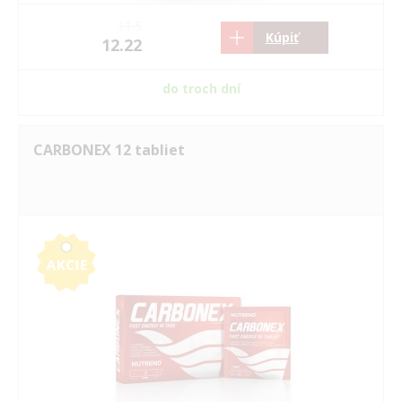
11.5
Kúpiť
12.22
do troch dní
CARBONEX 12 tabliet