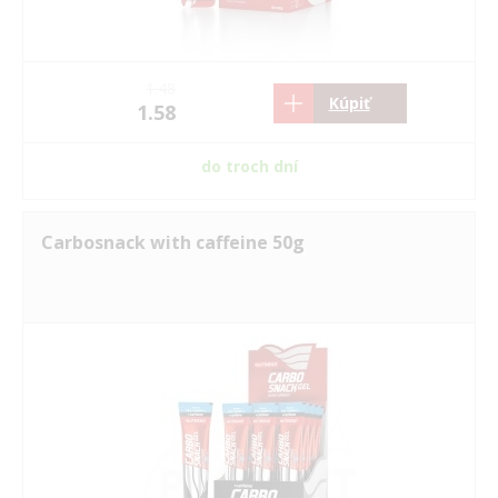
1.48
Kúpiť
1.58
do troch dní
Carbosnack with caffeine 50g