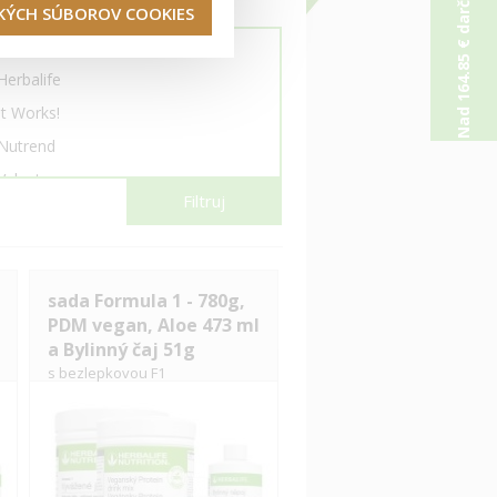
Nad 164.85 € darček od nás
TKÝCH SÚBOROV COOKIES
Colway International
Herbalife
It Works!
Nutrend
Valentus
Filtruj
Zinzino
sada Formula 1 - 780g,
PDM vegan, Aloe 473 ml
a Bylinný čaj 51g
s bezlepkovou F1