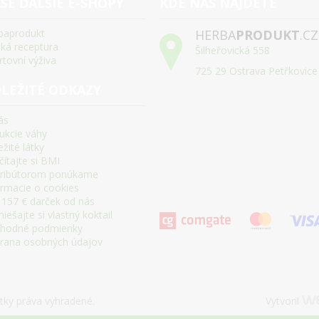
ŠE ĎALŠIE E-SHOPY
KDE NÁS NÁJDETE
baprodukt
HERBA
PRODUKT
.CZ
ská receptura
Šilheřovická 558
rtovní výživa
725 29 Ostrava Petřkovice
LEŽITÉ ODKAZY
ás
ukcie váhy
žité látky
ítajte si BMI
tribútorom ponúkame
ormacie o cookies
 157 € darček od nás
ešajte si vlastný koktail
hodné podmienky
rana osobných údajov
ky práva vyhradené.
Vytvoril