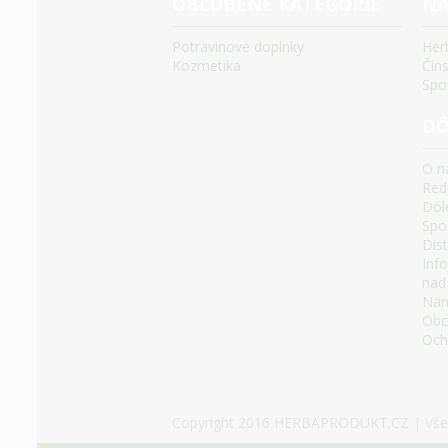
OBĽÚBENÉ KATEGÓRIE
NA
Potravinové doplnky
Her
Kozmetika
Čín
Spo
DÔ
O n
Red
Dôle
Spoč
Dis
Inf
nad
Nami
Obc
Och
Copyright 2016 HERBAPRODUKT.CZ | Všet