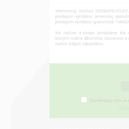
Internetový
obchod
HERBAPRODUKT.
predajom výrobkov
Americkej spoločn
predajom výrobkov
spoločnosti
TIANS
Na našom
e
-
shope
ponúkame
iba
ktorými máme
dlhoročnú
skúsenosť
a
našich
stálych
zákazníkov
.
Zoznámil(a) som sa 
Môžet