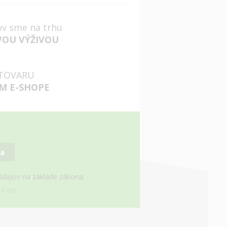
ov sme na trhu
VOU VÝŽIVOU
TOVARU
M E-SHOPE
sa
 údajov na základe zákona.
4 dní.