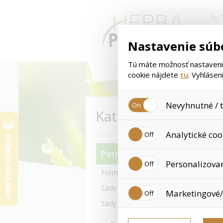
Nastavenie súb
Tú máte možnosť nastavenia
cookie nájdete
tu
. Vyhláse
Nevyhnutné / t
Kategória
< 
Jedná sa o technické súbory,
Vyberte si kategóriu tovaru
Analytické coo
Používajú sa okrem iného na 
používaním cookies. Pre tieto
Potravinové doplnky
Analytické cookies zhromažďu
Personalizova
sa už nejedná o osobné údaj
Formula 1 a iné Výživné koktaily
nedokážeme zistiť navštívené
Personalizované cookies sú 
Sady s Formula 1 koktaily 550g
Marketingové/
nákupné skúsenosti. Vďaka 
nevhodným odporúčaniam pro
Sady s Formula 1 koktaily 780g
Tieto cookies nám umožňujú 