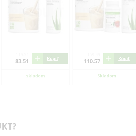
119.51
159.49
Kúpiť
Kúpiť
83.51
110.57
skladom
Skladom
KT?