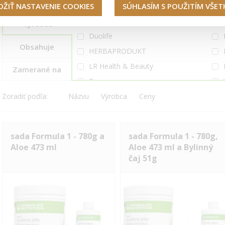
OŽIŤ NASTAVENIE COOKIES
SÚHLASÍM S POUŽITÍM VŠE
Ceylon Way
Výrobca
Duolife
Obsahuje
HERBAPRODUKT
LR Health & Beauty
Zamerané na
Tiens
Zoradiť podľa:
Názvu
Vidafy
Výrobca
Ceny
sada Formula 1 - 780g a
sada Formula 1 - 780g,
Aloe 473 ml
Aloe 473 ml a Bylinný
čaj 51g