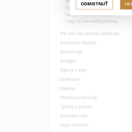
Raňajkové sady s Aloe
ODMIETNUŤ
UL
Formula 1 a Bylinný čaj
Sady pre optimálnu výživu
Sady na tvarovanie postavy
Pre ešte viac proteínu-bielkovín
Proteínové doplnky
Bylinné čaje
Kolagén
Nápoje z Aloe
Spaľovače
Vlákniny
Vitamíny a minerály
Tyčinky a snacky
Konopné oleje
Oleje ZINZINO