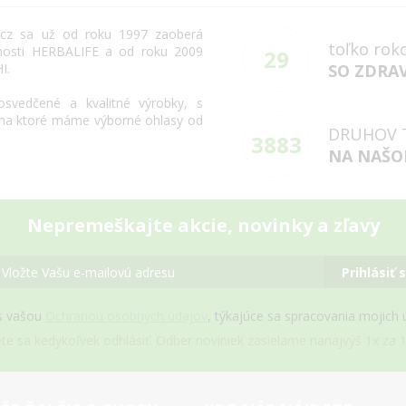
cz
sa už od roku
1997
zaoberá
toľko rok
osti
HERBALIFE
a
od roku 2009
29
HI
.
SO ZDRA
osvedčené
a
kvalitné výrobky
,
s
na
ktoré máme
výborné
ohlasy
od
DRUHOV 
3883
NA NAŠO
Nepremeškajte akcie, novinky a zľavy
Prihlásiť 
s vašou
Ochranou osobných údajov
, týkajúce sa spracovania mojich
e sa kedykoľvek odhlásiť. Odber noviniek zasielame nanajvýš 1x za 1