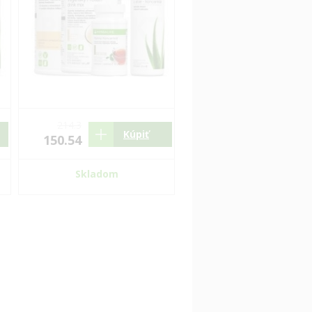
214.3
Kúpiť
150.54
Skladom