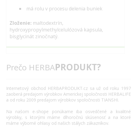
má rolu v procesu delenia buniek
Zloženie:
maltodextrín,
hydroxypropylmethylcelulózová kapsula,
bisglycinát zinočnatý.
PRODUKT?
Prečo HERBA
Internetový
obchod
HERBAPRODUKT.cz
sa už od roku
1997
zaoberá
predajom výrobkov
Americkej spoločnosti
HERBALIFE
a
od roku 2009
predajom výrobkov
spoločnosti
TIANSHI
.
Na našom
e
-
shope
ponúkame
iba
osvedčené
a
kvalitné
výrobky
,
s
ktorými máme
dlhoročnú
skúsenosť
a
na
ktoré
máme
výborné
ohlasy
od našich
stálych
zákazníkov
.