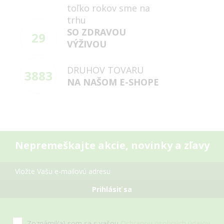
toľko rokov sme na
trhu
SO ZDRAVOU
29
VÝŽIVOU
DRUHOV TOVARU
3883
NA NAŠOM E-SHOPE
Nepremeškajte akcie, novinky a zľavy
Prihlásiť sa
Zoznámil(a) som sa s vašou
Ochranou osobných údajov
,