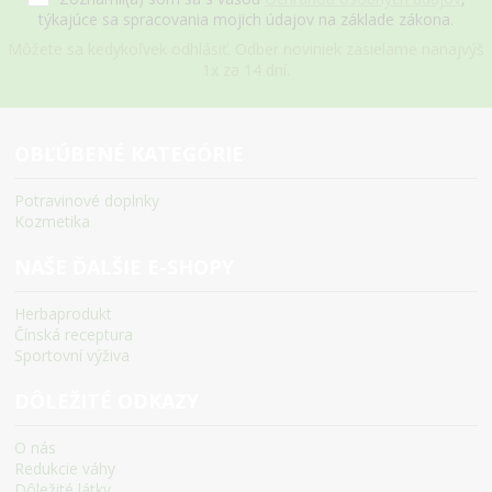
týkajúce sa spracovania mojich údajov na základe zákona.
Môžete sa kedykoľvek odhlásiť. Odber noviniek zasielame nanajvýš
1x za 14 dní.
OBĽÚBENÉ KATEGÓRIE
Potravinové doplnky
Kozmetika
NAŠE ĎALŠIE E-SHOPY
Herbaprodukt
Čínská receptura
Sportovní výživa
DÔLEŽITÉ ODKAZY
O nás
Redukcie váhy
Dôležité látky