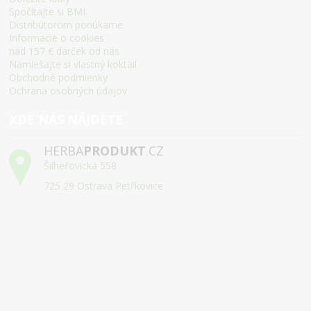
Spočítajte si BMI
Distribútorom ponúkame
Informacie o cookies
nad 157 € darček od nás
Namiešajte si vlastný koktail
Obchodné podmienky
Ochrana osobných údajov
KDE NÁS NÁJDETE
HERBA
PRODUKT
.CZ
Šilheřovická 558
725 29 Ostrava Petřkovice