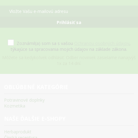
Prihlásiť sa
Zoznámil(a) som sa s vašou
Ochranou osobných údajov
,
týkajúce sa spracovania mojich údajov na základe zákona.
Môžete sa kedykoľvek odhlásiť. Odber noviniek zasielame nanajvýš
1x za 14 dní.
OBĽÚBENÉ KATEGÓRIE
Potravinové doplnky
Kozmetika
NAŠE ĎALŠIE E-SHOPY
Herbaprodukt
Čínská receptura