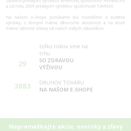
zaoberá
predajom výrobkov
Americkej spoločnosti
HERBALIFE
a
od roku 2009
predajom výrobkov
spoločnosti
TIANSHI
.
Na našom
e
-
shope
ponúkame
iba
osvedčené
a
kvalitné
výrobky
,
s
ktorými máme
dlhoročnú
skúsenosť
a
na
ktoré
máme
výborné
ohlasy
od našich
stálych
zákazníkov
.
toľko rokov sme na
trhu
SO ZDRAVOU
29
VÝŽIVOU
DRUHOV TOVARU
3883
NA NAŠOM E-SHOPE
Nepremeškajte akcie, novinky a zľavy