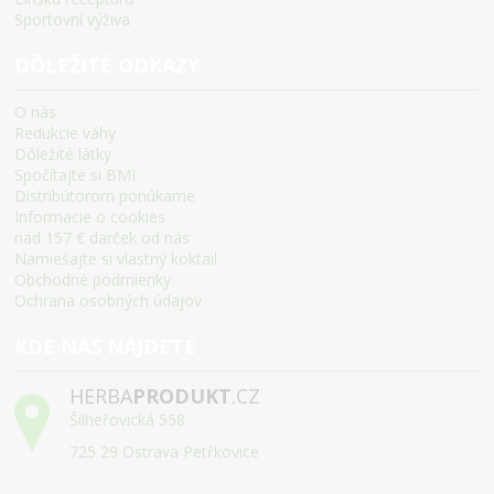
Sportovní výživa
DÔLEŽITÉ ODKAZY
O nás
Redukcie váhy
Dôležité látky
Spočítajte si BMI
Distribútorom ponúkame
Informacie o cookies
nad 157 € darček od nás
Namiešajte si vlastný koktail
Obchodné podmienky
Ochrana osobných údajov
KDE NÁS NÁJDETE
HERBA
PRODUKT
.CZ
Šilheřovická 558
725 29 Ostrava Petřkovice