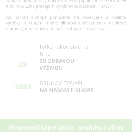
zaoberá
predajom výrobkov
Americkej spoločnosti
HERBALIFE
a
od roku 2009
predajom výrobkov
spoločnosti
TIANSHI
.
Na našom
e
-
shope
ponúkame
iba
osvedčené
a
kvalitné
výrobky
,
s
ktorými máme
dlhoročnú
skúsenosť
a
na
ktoré
máme
výborné
ohlasy
od našich
stálych
zákazníkov
.
toľko rokov sme na
trhu
SO ZDRAVOU
29
VÝŽIVOU
DRUHOV TOVARU
3883
NA NAŠOM E-SHOPE
Nepremeškajte akcie, novinky a zľavy