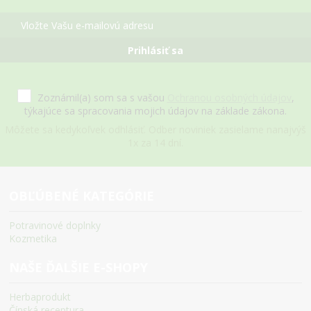
Prihlásiť sa
Zoznámil(a) som sa s vašou
Ochranou osobných údajov
,
týkajúce sa spracovania mojich údajov na základe zákona.
Môžete sa kedykoľvek odhlásiť. Odber noviniek zasielame nanajvýš
1x za 14 dní.
OBĽÚBENÉ KATEGÓRIE
Potravinové doplnky
Kozmetika
NAŠE ĎALŠIE E-SHOPY
Herbaprodukt
Čínská receptura