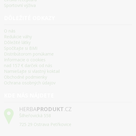
Sportovní výživa
DÔLEŽITÉ ODKAZY
O nás
Redukcie váhy
Dôležité látky
Spočítajte si BMI
Distribútorom ponúkame
Informacie o cookies
nad 157 € darček od nás
Namiešajte si vlastný koktail
Obchodné podmienky
Ochrana osobných údajov
KDE NÁS NÁJDETE
HERBA
PRODUKT
.CZ
Šilheřovická 558
725 29 Ostrava Petřkovice