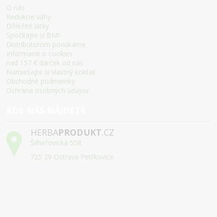
O nás
Redukcie váhy
Dôležité látky
Spočítajte si BMI
Distribútorom ponúkame
Informacie o cookies
nad 157 € darček od nás
Namiešajte si vlastný koktail
Obchodné podmienky
Ochrana osobných údajov
KDE NÁS NÁJDETE
HERBA
PRODUKT
.CZ
Šilheřovická 558
725 29 Ostrava Petřkovice