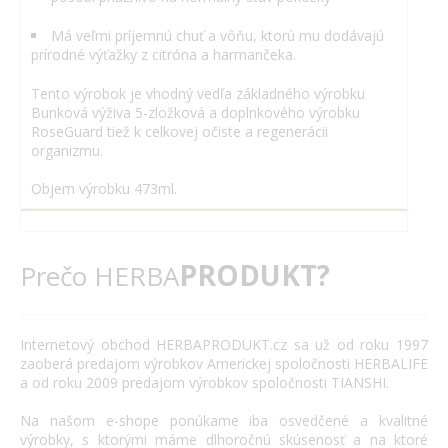
Má veľmi príjemnú chuť a vôňu, ktorú mu dodávajú
prírodné výťažky z citróna a harmančeka.
Tento výrobok je vhodný vedľa základného výrobku
Bunková výživa 5-zložková a doplnkového výrobku
RoseGuard tiež k celkovej očiste a regenerácii
organizmu.
Objem výrobku 473ml.
PRODUKT?
Prečo HERBA
Internetový
obchod
HERBAPRODUKT.cz
sa už od roku
1997
zaoberá
predajom výrobkov
Americkej spoločnosti
HERBALIFE
a
od roku 2009
predajom výrobkov
spoločnosti
TIANSHI
.
Na našom
e
-
shope
ponúkame
iba
osvedčené
a
kvalitné
výrobky
,
s
ktorými máme
dlhoročnú
skúsenosť
a
na
ktoré