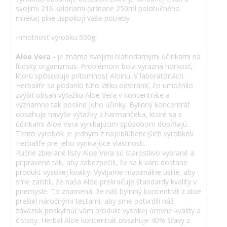
svojimi 216 kalóriami (vrátane 250ml polotučného
mlieka) plne uspokojí vaše potreby.
Hmotnosť výrobku 500g.
Aloe Vera
- je známa svojimi blahodarnými účinkami na
ľudský organizmus. Problémom bola výrazná horkosť,
ktorú spôsobuje prítomnosť Aloinu. V laboratóriách
Herbalife sa podarilo túto látku odstrániť, čo umožnilo
zvýšiť obsah výťažku Aloe Vera v koncentráte a
významne tak posilniť jeho účinky. Bylinný koncentrát
obsahuje navyše výťažky z harmančeka, ktoré sa s
účinkami Aloe Vera vynikajúcim spôsobom dopĺňajú.
Tento výrobok je jedným z najobľúbenejších výrobkov
Herbalife pre jeho vynikajúce vlastnosti.
Ručne zbierané listy Aloe Vera sú starostlivo vybrané a
pripravené tak, aby zabezpečili, že sa k vám dostane
produkt vysokej kvality. Vyvíjame maximálne úsilie, aby
sme zaistili, že naša Aloe prekračuje štandardy kvality v
priemysle. To znamená, že náš bylinný koncentrát z aloe
prešiel náročnými testami, aby sme potvrdili náš
záväzok poskytnúť vám produkt vysokej úrovne kvality a
čistoty. Herbal Aloe koncentrát obsahuje 40% šťavy z