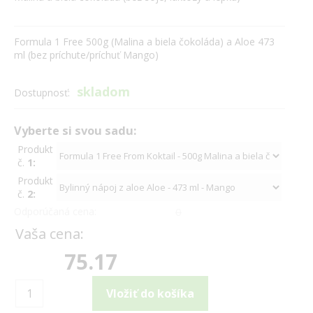
Formula 1 Free 500g (Malina a biela čokoláda) a Aloe 473
ml (bez príchute/príchuť Mango)
skladom
Dostupnosť:
Vyberte si svou sadu:
Produkt
č.
1:
Produkt
č.
2:
Odporúčaná cena:
0
Vaša cena:
75.17