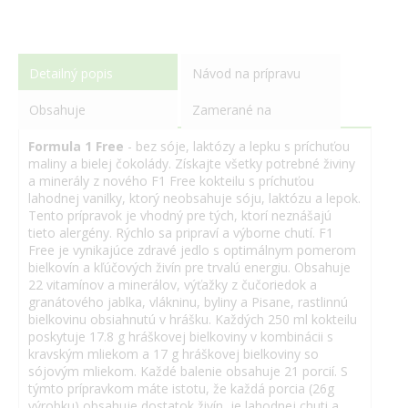
Detailný popis
Návod na prípravu
Obsahuje
Zamerané na
Formula 1 Free
- bez sóje, laktózy a lepku s príchuťou
maliny a bielej čokolády. Získajte všetky potrebné živiny
a minerály z nového F1 Free kokteilu s príchuťou
lahodnej vanilky, ktorý neobsahuje sóju, laktózu a lepok.
Tento prípravok je vhodný pre tých, ktorí neznášajú
tieto alergény. Rýchlo sa pripraví a výborne chutí. F1
Free je vynikajúce zdravé jedlo s optimálnym pomerom
bielkovín a kľúčových živín pre trvalú energiu. Obsahuje
22 vitamínov a minerálov, výťažky z čučoriedok a
granátového jablka, vlákninu, byliny a Pisane, rastlinnú
bielkovinu obsiahnutú v hrášku. Každých 250 ml kokteilu
poskytuje 17.8 g hráškovej bielkoviny v kombinácii s
kravským mliekom a 17 g hráškovej bielkoviny so
sójovým mliekom. Každé balenie obsahuje 21 porcií. S
týmto prípravkom máte istotu, že každá porcia (26g
výrobku) obsahuje dostatok živín, je lahodnej chuti a