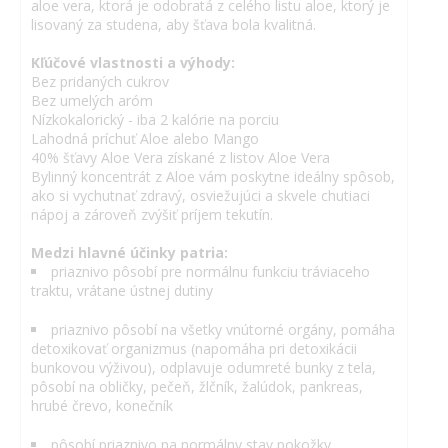
aloe vera, ktorá je odobratá z celého listu aloe, ktorý je
lisovaný za studena, aby šťava bola kvalitná.
Kľúčové vlastnosti a výhody:
Bez pridaných cukrov
Bez umelých aróm
Nízkokalorický - iba 2 kalórie na porciu
Lahodná príchuť Aloe alebo Mango
40% šťavy Aloe Vera získané z listov Aloe Vera
Bylinný koncentrát z Aloe vám poskytne ideálny spôsob,
ako si vychutnať zdravý, osviežujúci a skvele chutiaci
nápoj a zároveň zvýšiť príjem tekutín.
Medzi hlavné účinky patria:
priaznivo pôsobí pre normálnu funkciu tráviaceho
traktu, vrátane ústnej dutiny
priaznivo pôsobí na všetky vnútorné orgány, pomáha
detoxikovať organizmus (napomáha pri detoxikácii
bunkovou výživou), odplavuje odumreté bunky z tela,
pôsobí na obličky, pečeň, žlčník, žalúdok, pankreas,
hrubé črevo, konečník
pôsobí priaznivo na normálny stav pokožky