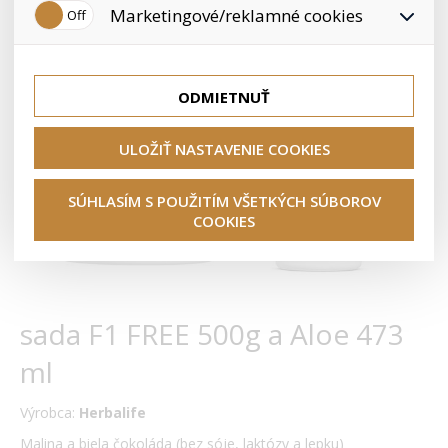
používateľovi. Preto nedokážeme zistiť navštívené odkazy,
Marketingové/reklamné cookies
nášho obchodu vašim potrebám a záujmom, čo zaisťuje
prehliadaný tovar a pod.
lepšie nákupné skúsenosti. Vďaka nim môžeme ponuku
priamo prispôsobiť vašim preferenciám, čo vám pomôže
Tieto cookies nám umožňujú lepšie cieliť a vyhodnocovať
vyhnúť sa nevhodným odporúčaniam produktov či iným
marketingové kampane.
nedôležitým ponukám.
ODMIETNUŤ
ULOŽIŤ NASTAVENIE COOKIES
SÚHLASÍM S POUŽITÍM VŠETKÝCH SÚBOROV
COOKIES
sada F1 FREE 500g a Aloe 473
ml
Výrobca:
Herbalife
Malina a biela čokoláda (bez sóje, laktózy a lepku)