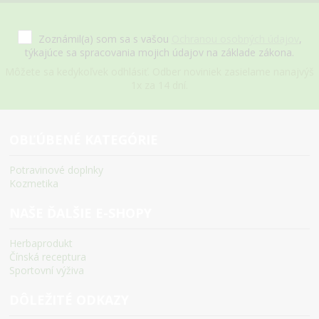
Zoznámil(a) som sa s vašou
Ochranou osobných údajov
,
týkajúce sa spracovania mojich údajov na základe zákona.
Môžete sa kedykoľvek odhlásiť. Odber noviniek zasielame nanajvýš
1x za 14 dní.
OBĽÚBENÉ KATEGÓRIE
Potravinové doplnky
Kozmetika
NAŠE ĎALŠIE E-SHOPY
Herbaprodukt
Čínská receptura
Sportovní výživa
DÔLEŽITÉ ODKAZY