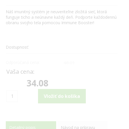
Náš imunitný systém je neuveriteľne zložitá sieť, ktorá
funguje ticho a neúnavne každý deň. Podporte každodennú
obranu svojho tela pomocou Immune Booster!
Dostupnosť:
Odporúčaná cena:
48.01
Vaša cena:
34.08
Detailný popis
Návod na prípravu