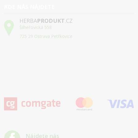
KDE NÁS NÁJDETE
HERBA
PRODUKT
.CZ
Šilheřovická 558
725 29 Ostrava Petřkovice
Nájdete nás