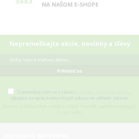
3883
NA NAŠOM E-SHOPE
Nepremeškajte akcie, novinky a zľavy
Prihlásiť sa
Zoznámil(a) som sa s vašou
Ochranou osobných údajov
,
týkajúce sa spracovania mojich údajov na základe zákona.
Môžete sa kedykoľvek odhlásiť. Odber noviniek zasielame nanajvýš
1x za 14 dní.
OBĽÚBENÉ KATEGÓRIE