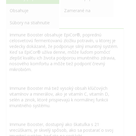
Obsahuje
Zamerané na
Súbory na stiahnutie
Immune Booster obsahuje EpiCor®, poprednú
celosvetovú fermentovanú zložku potravín, u ktorej je
vedecky dokázané, že podporuje silný imunitný systém.
Keď sa EpiCor® užíva denne, môže ľuďom pomôcť
zlepšiť kvalitu ich života podporou imunitného zdravia,
nosového komfortu a môže tiež podporiť črevný
mikrobióm.
Immune Booster má tiež vysoký obsah kľúčových
vitamínov a minerálov, ako je vitamín C, vitamín D,
selén a zinok, ktoré prispievajú k normálnej funkcii
imunitného systému.
Immune Booster, dostupný ako škatuľka s 21
vrecúškami, je skvelý spôsob, ako sa postarať o svoj
imunitný systém, keď ste na cestách!