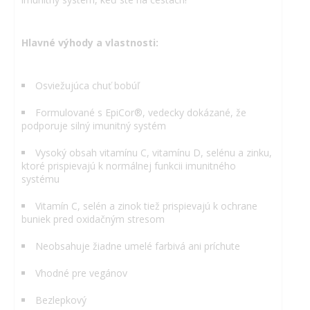
Hlavné výhody a vlastnosti:
Osviežujúca chuť bobúľ
Formulované s EpiCor®, vedecky dokázané, že
podporuje silný imunitný systém
Vysoký obsah vitamínu C, vitamínu D, selénu a zinku,
ktoré prispievajú k normálnej funkcii imunitného
systému
Vitamín C, selén a zinok tiež prispievajú k ochrane
buniek pred oxidačným stresom
Neobsahuje žiadne umelé farbivá ani príchute
Vhodné pre vegánov
Bezlepkový