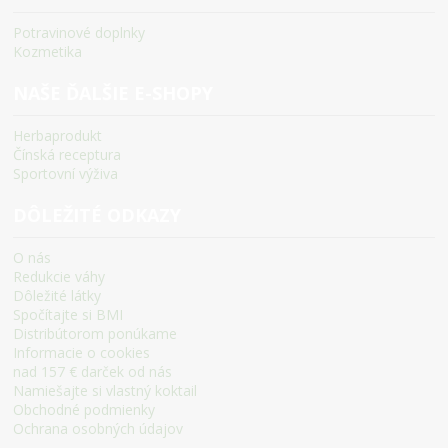
Potravinové doplnky
Kozmetika
NAŠE ĎALŠIE E-SHOPY
Herbaprodukt
Čínská receptura
Sportovní výživa
DÔLEŽITÉ ODKAZY
O nás
Redukcie váhy
Dôležité látky
Spočítajte si BMI
Distribútorom ponúkame
Informacie o cookies
nad 157 € darček od nás
Namiešajte si vlastný koktail
Obchodné podmienky
Ochrana osobných údajov