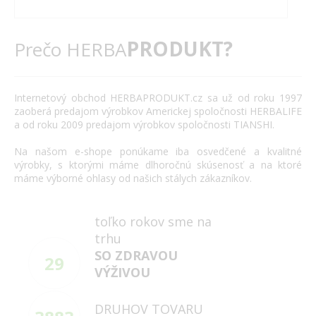
PRODUKT?
Prečo HERBA
Internetový
obchod
HERBAPRODUKT.cz
sa už od roku
1997
zaoberá
predajom výrobkov
Americkej spoločnosti
HERBALIFE
a
od roku 2009
predajom výrobkov
spoločnosti
TIANSHI
.
Na našom
e
-
shope
ponúkame
iba
osvedčené
a
kvalitné
výrobky
,
s
ktorými máme
dlhoročnú
skúsenosť
a
na
ktoré
máme
výborné
ohlasy
od našich
stálych
zákazníkov
.
toľko rokov sme na
trhu
SO ZDRAVOU
29
VÝŽIVOU
DRUHOV TOVARU