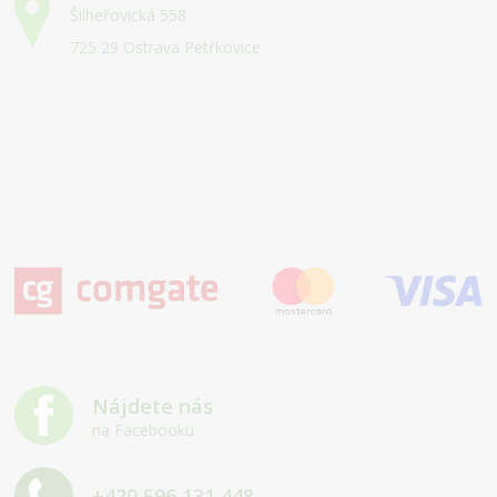
Šilheřovická 558
725 29 Ostrava Petřkovice
Nájdete nás
na Facebooku
+420 596 131 448