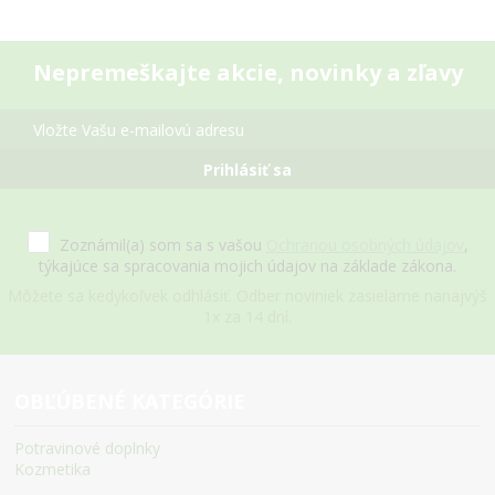
Nepremeškajte akcie, novinky a zľavy
Prihlásiť sa
Zoznámil(a) som sa s vašou
Ochranou osobných údajov
,
týkajúce sa spracovania mojich údajov na základe zákona.
Môžete sa kedykoľvek odhlásiť. Odber noviniek zasielame nanajvýš
1x za 14 dní.
OBĽÚBENÉ KATEGÓRIE
Potravinové doplnky
Kozmetika