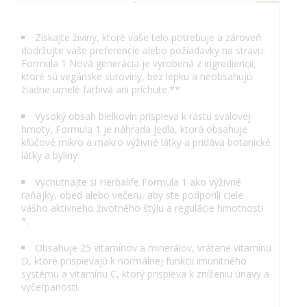
Získajte živiny, ktoré vaše telo potrebuje a zároveň
dodržujte vaše preferencie alebo požiadavky na stravu.
Formula 1 Nová generácia je vyrobená z ingrediencií,
ktoré sú vegánske suroviny, bez lepku a neobsahujú
žiadne umelé farbivá ani príchute.**
Vysoký obsah bielkovín prispieva k rastu svalovej
hmoty, Formula 1 je náhrada jedla, ktorá obsahuje
kľúčové mikro a makro výživné látky a pridáva botanické
látky a byliny.
Vychutnajte si Herbalife Formula 1 ako výživné
raňajky, obed alebo večeru, aby ste podporili ciele
vášho aktívneho životného štýlu a regulácie hmotnosti
*.
Obsahuje 25 vitamínov a minerálov, vrátane vitamínu
D, ktoré prispievajú k normálnej funkcii imunitného
systému a vitamínu C, ktorý prispieva k zníženiu únavy a
vyčerpanosti.