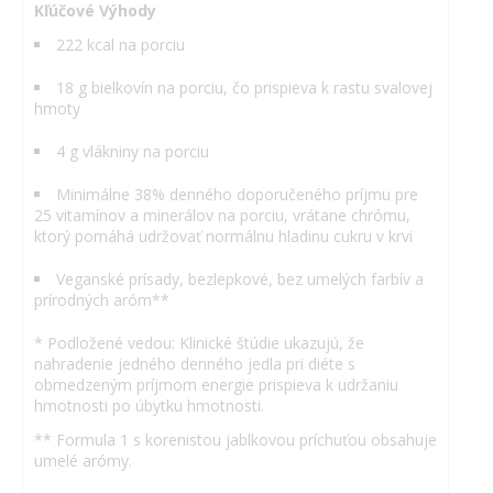
Kľúčové Výhody
222 kcal na porciu
18 g bielkovín na porciu, čo prispieva k rastu svalovej
hmoty
4 g vlákniny na porciu
Minimálne 38% denného doporučeného príjmu pre
25 vitamínov a minerálov na porciu, vrátane chrómu,
ktorý pomáhá udržovať normálnu hladinu cukru v krvi
Veganské prísady, bezlepkové, bez umelých farbív a
prírodných aróm**
* Podložené vedou: Klinické štúdie ukazujú, že
nahradenie jedného denného jedla pri diéte s
obmedzeným príjmom energie prispieva k udržaniu
hmotnosti po úbytku hmotnosti.
** Formula 1 s korenistou jablkovou príchuťou obsahuje
umelé arómy.