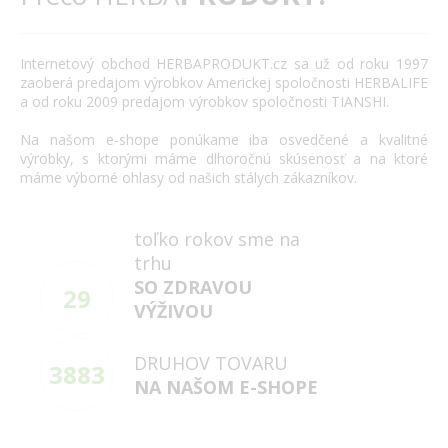
Internetový
obchod
HERBAPRODUKT.cz
sa už od roku
1997
zaoberá
predajom výrobkov
Americkej spoločnosti
HERBALIFE
a
od roku 2009
predajom výrobkov
spoločnosti
TIANSHI
.
Na našom
e
-
shope
ponúkame
iba
osvedčené
a
kvalitné
výrobky
,
s
ktorými máme
dlhoročnú
skúsenosť
a
na
ktoré
máme
výborné
ohlasy
od našich
stálych
zákazníkov
.
toľko rokov sme na
trhu
SO ZDRAVOU
29
VÝŽIVOU
DRUHOV TOVARU
3883
NA NAŠOM E-SHOPE