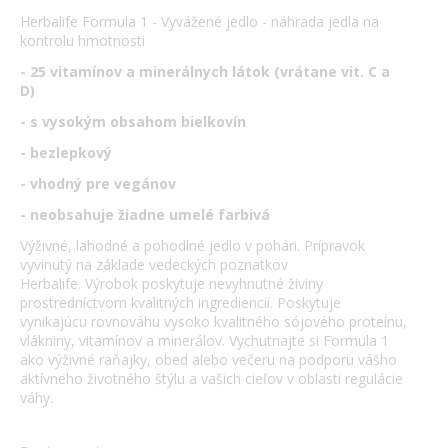
Herbalife Formula 1 - Vyvážené jedlo - náhrada jedla na
kontrolu hmotnosti
- 25 vitamínov a minerálnych látok (vrátane vit. C a
D)
- s vysokým obsahom bielkovín
- bezlepkový
- vhodný pre vegánov
- neobsahuje žiadne umelé farbivá
Výživné, lahodné a pohodlné jedlo v pohári. Prípravok
vyvinutý na základe vedeckých poznatkov
Herbalife. Výrobok poskytuje nevyhnutné živiny
prostredníctvom kvalitných ingrediencií. Poskytuje
vynikajúcu rovnováhu vysoko kvalitného sójového proteínu,
vlákniny, vitamínov a minerálov. Vychutnajte si Formula 1
ako výživné raňajky, obed alebo večeru na podporu vášho
aktívneho životného štýlu a vašich cieľov v oblasti regulácie
váhy.