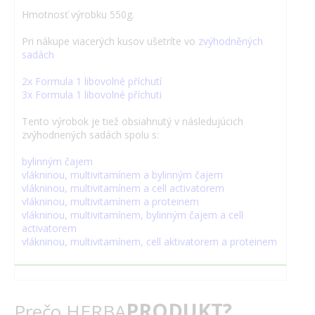
Hmotnosť výrobku 550g.
Pri nákupe viacerých kusov ušetríte vo
zvýhodněných
sadách
2x Formula 1 libovolné příchutí
3x Formula 1 libovolné příchuti
Tento výrobok je tiež obsiahnutý v následujúcich
zvýhodnených sadách spolu s:
bylinným čajem
vlákninou, multivitamínem a bylinným čajem
vlákninou, multivitamínem a cell activatorem
vlákninou, multivitamínem a proteinem
vlákninou, multivitamínem, bylinným čajem a cell
activatorem
vlákninou, multivitamínem, cell aktivatorem a proteinem
PRODUKT?
Prečo HERBA