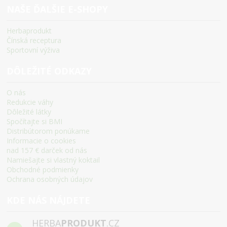
NAŠE ĎALŠIE E-SHOPY
Herbaprodukt
Čínská receptura
Sportovní výživa
DÔLEŽITÉ ODKAZY
O nás
Redukcie váhy
Dôležité látky
Spočítajte si BMI
Distribútorom ponúkame
Informacie o cookies
nad 157 € darček od nás
Namiešajte si vlastný koktail
Obchodné podmienky
Ochrana osobných údajov
KDE NÁS NÁJDETE
HERBA
PRODUKT
.CZ