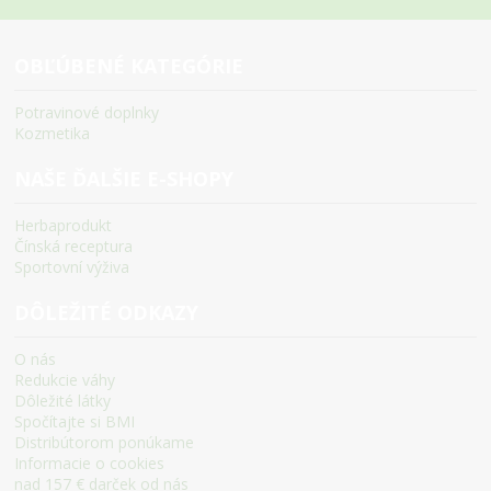
OBĽÚBENÉ KATEGÓRIE
Potravinové doplnky
Kozmetika
NAŠE ĎALŠIE E-SHOPY
Herbaprodukt
Čínská receptura
Sportovní výživa
DÔLEŽITÉ ODKAZY
O nás
Redukcie váhy
Dôležité látky
Spočítajte si BMI
Distribútorom ponúkame
Informacie o cookies
nad 157 € darček od nás