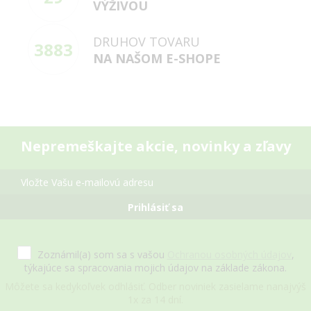
VÝŽIVOU
DRUHOV TOVARU
3883
NA NAŠOM E-SHOPE
Nepremeškajte akcie, novinky a zľavy
Prihlásiť sa
Zoznámil(a) som sa s vašou
Ochranou osobných údajov
,
týkajúce sa spracovania mojich údajov na základe zákona.
Môžete sa kedykoľvek odhlásiť. Odber noviniek zasielame nanajvýš
1x za 14 dní.