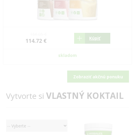
166.05 €
Kúpiť
114.72 €
skladom
Zobraziť akčnú ponuku
VLASTNÝ KOKTAIL
Vytvorte si