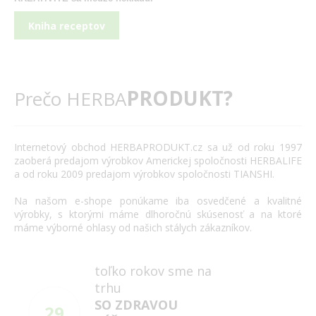
Kniha receptov
PRODUKT?
Prečo HERBA
Internetový
obchod
HERBAPRODUKT.cz
sa už od roku
1997
zaoberá
predajom výrobkov
Americkej spoločnosti
HERBALIFE
a
od roku 2009
predajom výrobkov
spoločnosti
TIANSHI
.
Na našom
e
-
shope
ponúkame
iba
osvedčené
a
kvalitné
výrobky
,
s
ktorými máme
dlhoročnú
skúsenosť
a
na
ktoré
máme
výborné
ohlasy
od našich
stálych
zákazníkov
.
toľko rokov sme na
trhu
SO ZDRAVOU
29