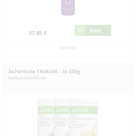
58.45 €
Kúpiť
37.85 €
skladom
3x Formula 1 Koktail - 3x 550g
bezlepkové příchutě