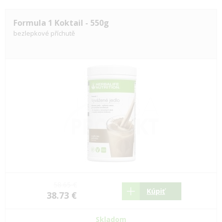
Formula 1 Koktail - 550g
bezlepkové příchutě
58.65 €
Kúpiť
38.73 €
Skladom