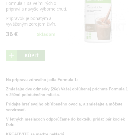
Formula 1 sa veľmi rýchlo
pripraví a navyše výborne chutí.
Prípravok je bohatým a
vyváženým zdrojom živín.
36 €
Skladom
KÚPIŤ
Na prípravu zdravého jedla Formula 1:
Zmiešajte dve odmerky (26g) Vašej obľúbenej príchute Formula 1
s 250ml polotučného mlieka.
Pridajte hrsť svojho obľúbeného ovocia, a zmiešajte a môžete
servírovať.
V letných mesiacoch odporúčame do kokteilu pridať pár kociek
ľadu.
KREATIVITE sa medze nekladú.