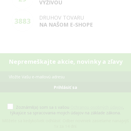
VÝŽIVOU
DRUHOV TOVARU
3883
NA NAŠOM E-SHOPE
Nepremeškajte akcie, novinky a zľavy
Prihlásiť sa
Zoznámil(a) som sa s vašou
Ochranou osobných údajov
,
týkajúce sa spracovania mojich údajov na základe zákona.
Môžete sa kedykoľvek odhlásiť. Odber noviniek zasielame nanajvýš
1x za 14 dní.