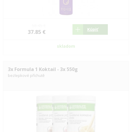
58.45 €
Kúpiť
37.85 €
skladom
3x Formula 1 Koktail - 3x 550g
bezlepkové příchutě