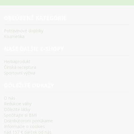
OBĽÚBENÉ KATEGÓRIE
Potravinové doplnky
Kozmetika
NAŠE ĎALŠIE E-SHOPY
Herbaprodukt
Čínská receptura
Sportovní výživa
DÔLEŽITÉ ODKAZY
O nás
Redukcie váhy
Dôležité látky
Spočítajte si BMI
Distribútorom ponúkame
Informacie o cookies
nad 157 € darček od nás