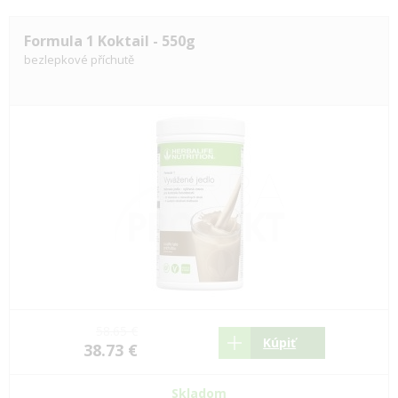
Formula 1 Koktail - 550g
bezlepkové příchutě
58.65 €
Kúpiť
38.73 €
Skladom