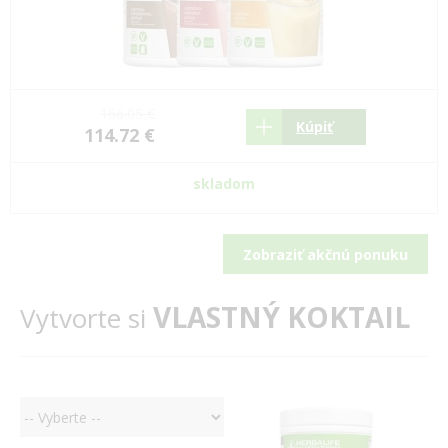
166.05 €
Kúpiť
114.72 €
skladom
Zobraziť akčnú ponuku
VLASTNÝ KOKTAIL
Vytvorte si