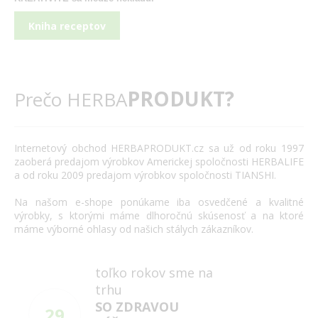
Kniha receptov
PRODUKT?
Prečo HERBA
Internetový
obchod
HERBAPRODUKT.cz
sa už od roku
1997
zaoberá
predajom výrobkov
Americkej spoločnosti
HERBALIFE
a
od roku 2009
predajom výrobkov
spoločnosti
TIANSHI
.
Na našom
e
-
shope
ponúkame
iba
osvedčené
a
kvalitné
výrobky
,
s
ktorými máme
dlhoročnú
skúsenosť
a
na
ktoré
máme
výborné
ohlasy
od našich
stálych
zákazníkov
.
toľko rokov sme na
trhu
SO ZDRAVOU
29