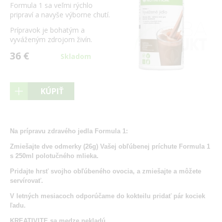
Formula 1 sa veľmi rýchlo
pripraví a navyše výborne chutí.
Prípravok je bohatým a
vyváženým zdrojom živín.
36 €
Skladom
KÚPIŤ
Na prípravu zdravého jedla Formula 1:
Zmiešajte dve odmerky (26g) Vašej obľúbenej príchute Formula 1
s 250ml polotučného mlieka.
Pridajte hrsť svojho obľúbeného ovocia, a zmiešajte a môžete
servírovať.
V letných mesiacoch odporúčame do kokteilu pridať pár kociek
ľadu.
KREATIVITE sa medze nekladú.