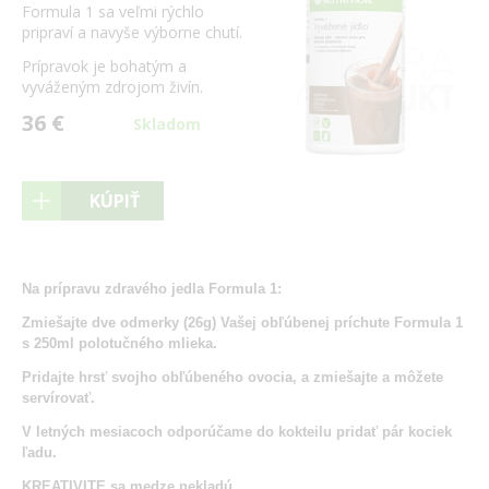
Formula 1 sa veľmi rýchlo
pripraví a navyše výborne chutí.
Prípravok je bohatým a
vyváženým zdrojom živín.
36 €
Skladom
KÚPIŤ
Na prípravu zdravého jedla Formula 1:
Zmiešajte dve odmerky (26g) Vašej obľúbenej príchute Formula 1
s 250ml polotučného mlieka.
Pridajte hrsť svojho obľúbeného ovocia, a zmiešajte a môžete
servírovať.
V letných mesiacoch odporúčame do kokteilu pridať pár kociek
ľadu.
KREATIVITE sa medze nekladú.