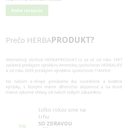
Kniha receptov
PRODUKT?
Prečo HERBA
Internetový
obchod
HERBAPRODUKT.cz
sa už od roku
1997
zaoberá
predajom výrobkov
Americkej spoločnosti
HERBALIFE
a
od roku 2009
predajom výrobkov
spoločnosti
TIANSHI
.
Na našom
e
-
shope
ponúkame
iba
osvedčené
a
kvalitné
výrobky
,
s
ktorými máme
dlhoročnú
skúsenosť
a
na
ktoré
máme
výborné
ohlasy
od našich
stálych
zákazníkov
.
toľko rokov sme na
trhu
SO ZDRAVOU
29