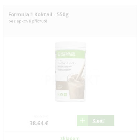
Formula 1 Koktail - 550g
bezlepkové příchutě
58.52 €
Kúpiť
38.64 €
Skladom