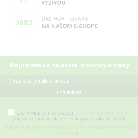
VÝŽIVOU
DRUHOV TOVARU
3883
NA NAŠOM E-SHOPE
Nepremeškajte akcie, novinky a zľavy
Prihlásiť sa
Zoznámil(a) som sa s vašou
Ochranou osobných údajov
,
týkajúce sa spracovania mojich údajov na základe zákona.
Môžete sa kedykoľvek odhlásiť. Odber noviniek zasielame nanajvýš
1x za 14 dní.