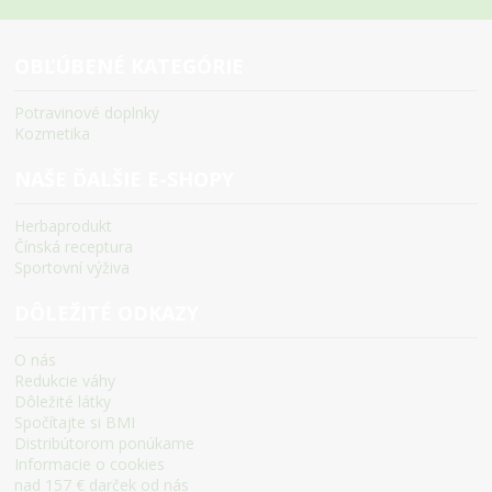
OBĽÚBENÉ KATEGÓRIE
Potravinové doplnky
Kozmetika
NAŠE ĎALŠIE E-SHOPY
Herbaprodukt
Čínská receptura
Sportovní výživa
DÔLEŽITÉ ODKAZY
O nás
Redukcie váhy
Dôležité látky
Spočítajte si BMI
Distribútorom ponúkame
Informacie o cookies
nad 157 € darček od nás