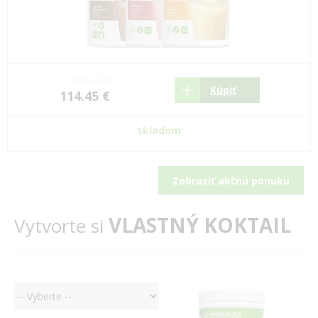
165.67 €
Kúpiť
114.45 €
skladom
Zobraziť akčnú ponuku
VLASTNÝ KOKTAIL
Vytvorte si